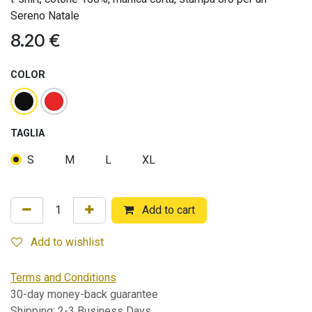
Sereno Natale
8.20
€
COLOR
TAGLIA
S
M
L
XL
Add to cart
Add to wishlist
Terms and Conditions
30-day money-back guarantee
Shipping: 2-3 Business Days