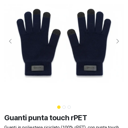
Guanti punta touch rPET
Guanti in poliestere riciclato (100% rPET), con punta touch.