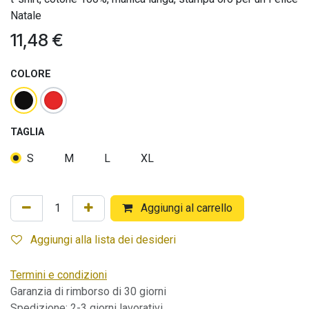
Natale
11,48
€
COLORE
TAGLIA
S
M
L
XL
Aggiungi al carrello
Aggiungi alla lista dei desideri
Termini e condizioni
Garanzia di rimborso di 30 giorni
Spedizione: 2-3 giorni lavorativi